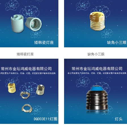
矮韩瓷灯座
缺角小三眼