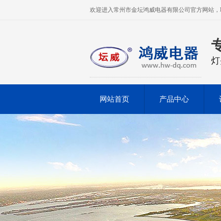
欢迎进入常州市金坛鸿威电器有限公司官方网站，联系电
灯
网站首页
产品中心