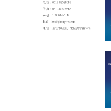
电 话：0519-82528688
传 真：0519-82529686
手 机：13906147188
邮箱：hxt@jthongwei.com
地 址：金坛市经济开发区兴华路56号