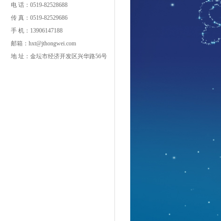
电 话：0519-82528688
传 真：0519-82529686
手 机：13906147188
邮箱：hxt@jthongwei.com
地 址：金坛市经济开发区兴华路56号