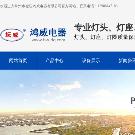
欢迎进入常州市金坛鸿威电器有限公司官方网站，联系电话：13906147188
专业灯头、灯座
灯头、灯座、灯圈质量保
网站首页
产品中心
设备展示
新闻资