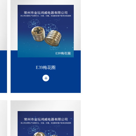
E39梅花圈
E39梅花圈
欢
迎
新
老
客
前
来
选
购
，
垂
听
电
话
：
3
9
0
6
1
4
7
1
8
户
1
8
户
1
8