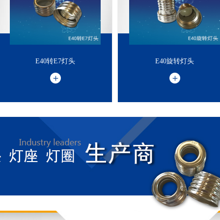
E40转E7灯头
E40旋转灯头
E40转E7灯头
E40旋转灯头
欢
迎
新
老
客
前
来
选
购
，
垂
听
电
话
：
3
9
0
6
1
4
7
1
8
户
1
8