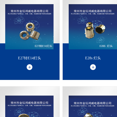
E27转E14灯头
E28s 灯头
E27转E14灯头
E28s 灯头
欢
迎
新
老
客
前
来
选
购
，
垂
听
电
话
：
3
9
0
6
1
4
7
1
8
户
1
8