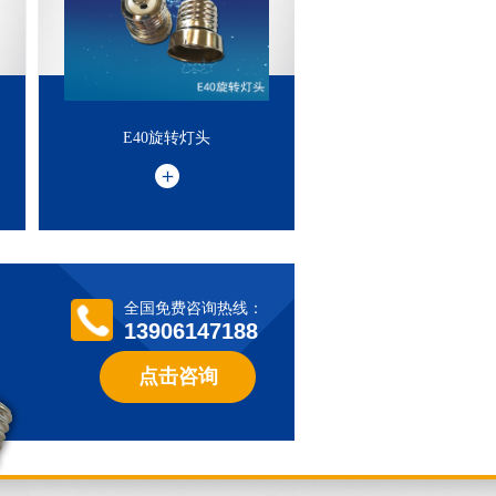
E40旋转灯头
E40旋转灯头
欢
迎
新
老
客
前
来
选
购
，
垂
听
电
话
：
3
9
0
6
1
4
7
1
8
全国免费咨询热线：
13906147188
户
1
8
户
1
8
点击咨询