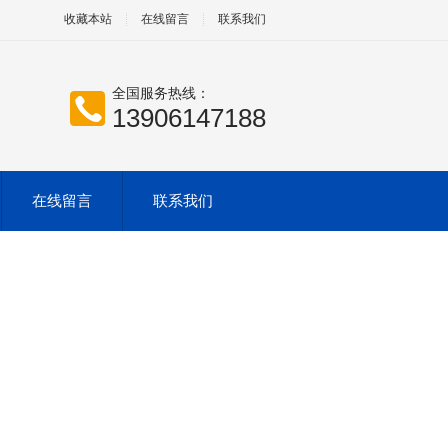
收藏本站
在线留言
联系我们
全国服务热线：
13906147188
在线留言
联系我们