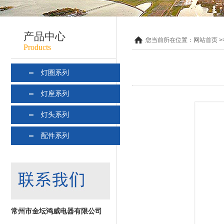
产品中心
您当前所在位置：
网站首页
>
Products
灯圈系列
灯座系列
灯头系列
配件系列
常州市金坛鸿威电器有限公司