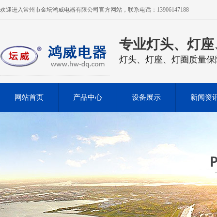
欢迎进入常州市金坛鸿威电器有限公司官方网站，联系电话：13906147188
专业灯头、灯座
灯头、灯座、灯圈质量保
网站首页
产品中心
设备展示
新闻资