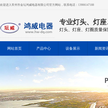
欢迎进入常州市金坛鸿威电器有限公司官方网站，联系电话：13906147188
专业灯头、灯座
灯头、灯座、灯圈质量保
网站首页
产品中心
设备展示
新闻资