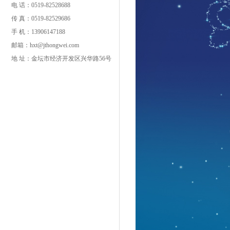
电 话：0519-82528688
传 真：0519-82529686
手 机：13906147188
邮箱：hxt@jthongwei.com
地 址：金坛市经济开发区兴华路56号