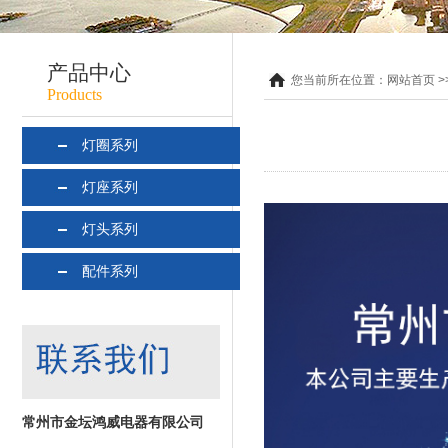
产品中心
您当前所在位置：
网站首页
>
Products
灯圈系列
灯座系列
灯头系列
配件系列
常州市金坛鸿威电器有限公司