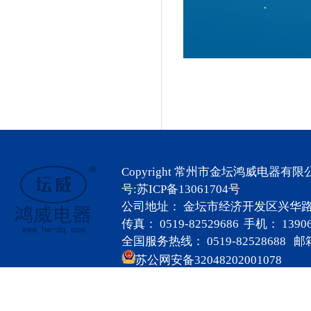
Copyright 常州市金坛鸿威电器有限公司
号:苏ICP备13061704号
公司地址： 金坛市经济开发区兴华路
传真： 0519-82529686
手机： 13906
全国服务热线： 0519-82528688
邮箱
苏公网安备32048202001078