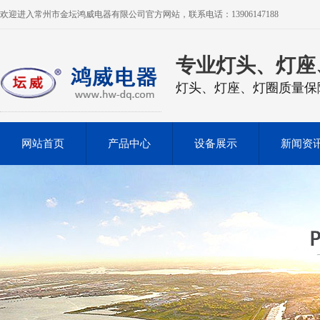
欢迎进入常州市金坛鸿威电器有限公司官方网站，联系电话：13906147188
专业灯头、灯座
灯头、灯座、灯圈质量保
网站首页
产品中心
设备展示
新闻资