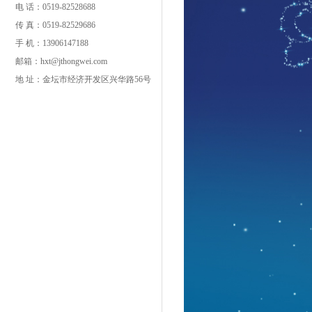
电 话：0519-82528688
传 真：0519-82529686
手 机：13906147188
邮箱：hxt@jthongwei.com
地 址：金坛市经济开发区兴华路56号