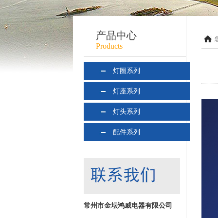
产品中心
Products
灯圈系列
灯座系列
灯头系列
配件系列
常州市金坛鸿威电器有限公司