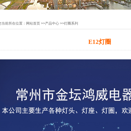
您当前所在位置：
网站首页
>>
产品中心
>>
灯圈系列
E12灯圈